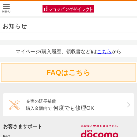
お知らせ
マイページ(購入履歴、領収書など)は
こちら
から
FAQはこちら
充実の延長補償
何度でも修理OK
購入金額内で
お客さまサポート
FAQ