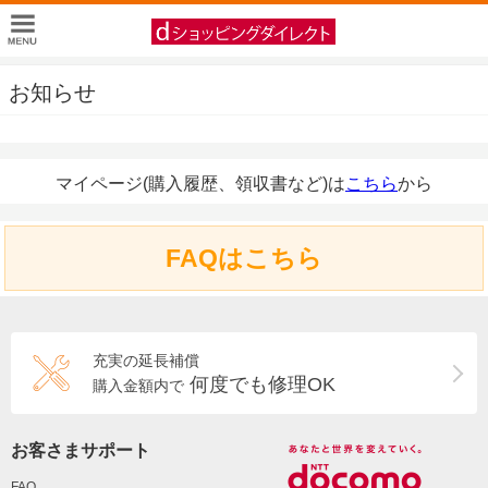
お知らせ
マイページ(購入履歴、領収書など)は
こちら
から
FAQはこちら
充実の延長補償
何度でも修理OK
購入金額内で
お客さまサポート
FAQ