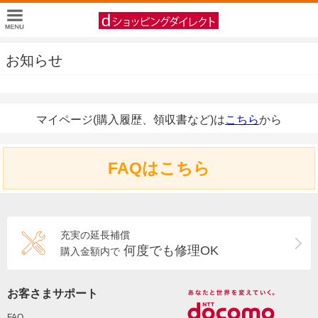
お知らせ
マイページ(購入履歴、領収書など)は
こちら
から
FAQはこちら
充実の延長補償
何度でも修理OK
購入金額内で
お客さまサポート
FAQ