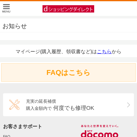
お知らせ
マイページ(購入履歴、領収書など)は
こちら
から
FAQはこちら
充実の延長補償
何度でも修理OK
購入金額内で
お客さまサポート
FAQ