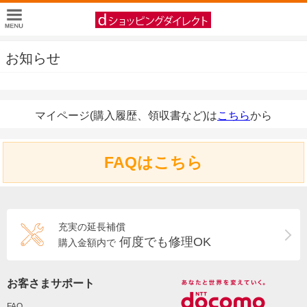
お知らせ
マイページ(購入履歴、領収書など)は
こちら
から
FAQはこちら
充実の延長補償
何度でも修理OK
購入金額内で
お客さまサポート
FAQ