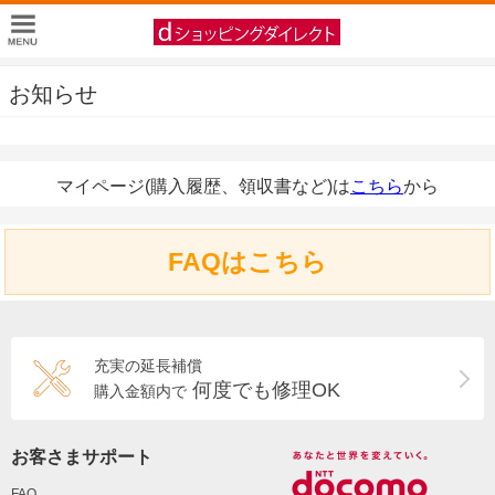
お知らせ
マイページ(購入履歴、領収書など)は
こちら
から
FAQはこちら
充実の延長補償
何度でも修理OK
購入金額内で
お客さまサポート
FAQ