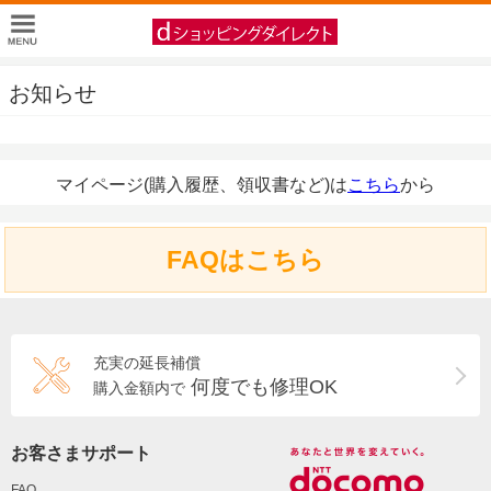
お知らせ
マイページ(購入履歴、領収書など)は
こちら
から
FAQはこちら
充実の延長補償
何度でも修理OK
購入金額内で
お客さまサポート
FAQ