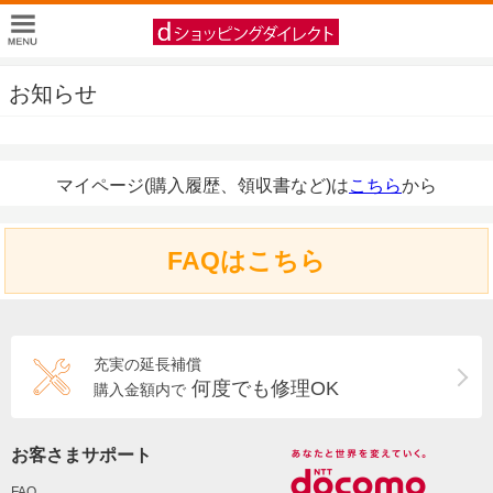
お知らせ
マイページ(購入履歴、領収書など)は
こちら
から
FAQはこちら
充実の延長補償
何度でも修理OK
購入金額内で
お客さまサポート
FAQ