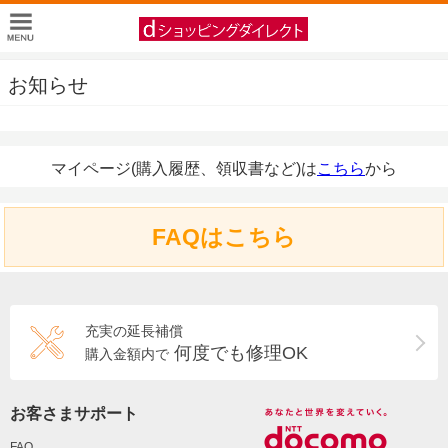
お知らせ
マイページ(購入履歴、領収書など)は
こちら
から
FAQはこちら
充実の延長補償
何度でも修理OK
購入金額内で
お客さまサポート
FAQ