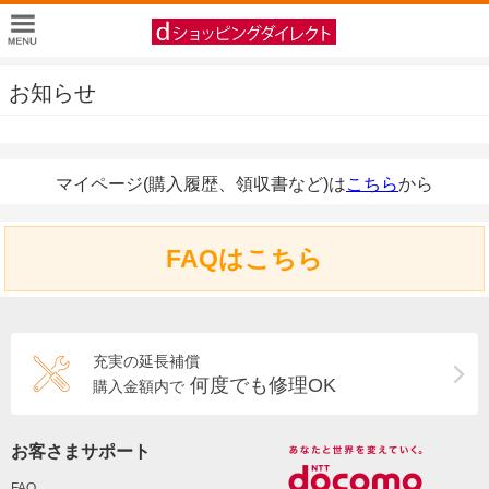
お知らせ
マイページ(購入履歴、領収書など)は
こちら
から
FAQはこちら
充実の延長補償
何度でも修理OK
購入金額内で
お客さまサポート
FAQ