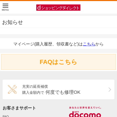
お知らせ
マイページ(購入履歴、領収書など)は
こちら
から
FAQはこちら
充実の延長補償
何度でも修理OK
購入金額内で
お客さまサポート
FAQ