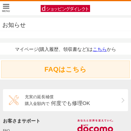
お知らせ
マイページ(購入履歴、領収書など)は
こちら
から
FAQはこちら
充実の延長補償
何度でも修理OK
購入金額内で
お客さまサポート
FAQ