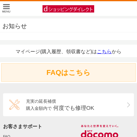
お知らせ
マイページ(購入履歴、領収書など)は
こちら
から
FAQはこちら
充実の延長補償
何度でも修理OK
購入金額内で
お客さまサポート
FAQ