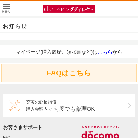
お知らせ
マイページ(購入履歴、領収書など)は
こちら
から
FAQはこちら
充実の延長補償
何度でも修理OK
購入金額内で
お客さまサポート
FAQ