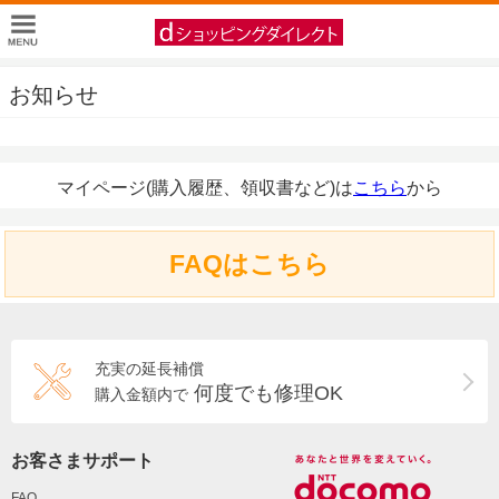
お知らせ
マイページ(購入履歴、領収書など)は
こちら
から
FAQはこちら
充実の延長補償
何度でも修理OK
購入金額内で
お客さまサポート
FAQ