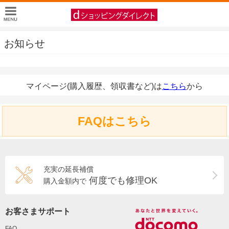
お知らせ
マイページ(購入履歴、領収書など)は
こちら
から
FAQはこちら
充実の延長補償
何度でも修理OK
購入金額内で
お客さまサポート
FAQ