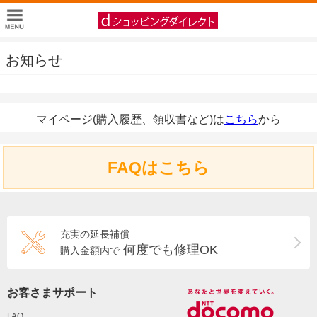
お知らせ
マイページ(購入履歴、領収書など)は
こちら
から
FAQはこちら
充実の延長補償
何度でも修理OK
購入金額内で
お客さまサポート
FAQ