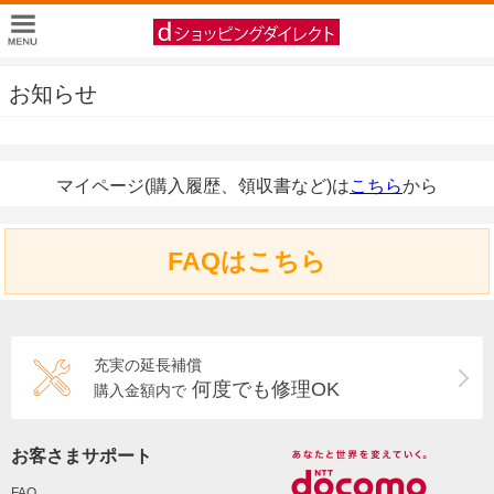
お知らせ
マイページ(購入履歴、領収書など)は
こちら
から
FAQはこちら
充実の延長補償
何度でも修理OK
購入金額内で
お客さまサポート
FAQ