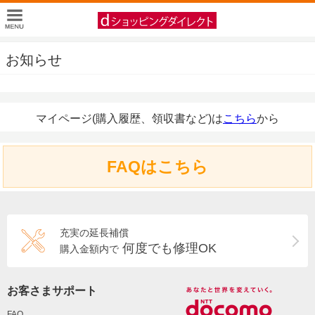
お知らせ
マイページ(購入履歴、領収書など)は
こちら
から
FAQはこちら
充実の延長補償
何度でも修理OK
購入金額内で
お客さまサポート
FAQ