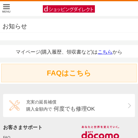
お知らせ
マイページ(購入履歴、領収書など)は
こちら
から
FAQはこちら
充実の延長補償
何度でも修理OK
購入金額内で
お客さまサポート
FAQ