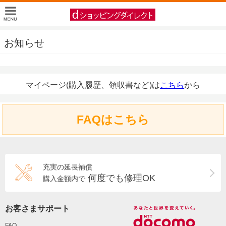
お知らせ
マイページ(購入履歴、領収書など)は
こちら
から
FAQはこちら
充実の延長補償
何度でも修理OK
購入金額内で
お客さまサポート
FAQ