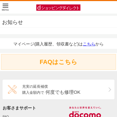
お知らせ
マイページ(購入履歴、領収書など)は
こちら
から
FAQはこちら
充実の延長補償
何度でも修理OK
購入金額内で
お客さまサポート
FAQ