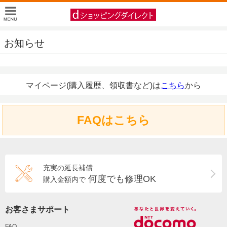
お知らせ
マイページ(購入履歴、領収書など)は
こちら
から
FAQはこちら
充実の延長補償
何度でも修理OK
購入金額内で
お客さまサポート
FAQ