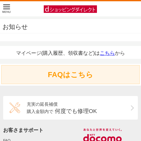
お知らせ
マイページ(購入履歴、領収書など)は
こちら
から
FAQはこちら
充実の延長補償
何度でも修理OK
購入金額内で
お客さまサポート
FAQ