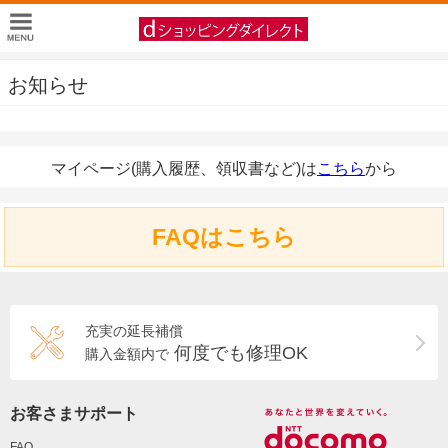
お知らせ
マイページ(購入履歴、領収書など)は
こちら
から
FAQはこちら
充実の延長補償
何度でも修理OK
購入金額内で
お客さまサポート
FAQ