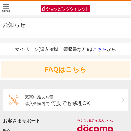
お知らせ
マイページ(購入履歴、領収書など)は
こちら
から
FAQはこちら
充実の延長補償
何度でも修理OK
購入金額内で
お客さまサポート
FAQ