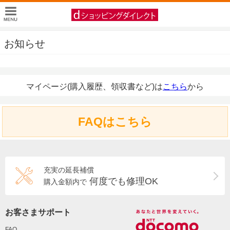
お知らせ
マイページ(購入履歴、領収書など)は
こちら
から
FAQはこちら
充実の延長補償
何度でも修理OK
購入金額内で
お客さまサポート
FAQ