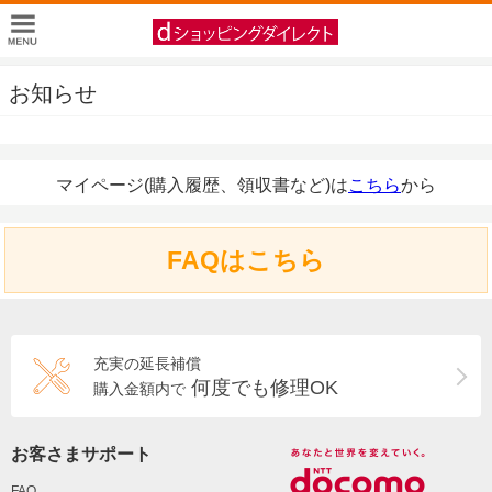
お知らせ
マイページ(購入履歴、領収書など)は
こちら
から
FAQはこちら
充実の延長補償
何度でも修理OK
購入金額内で
お客さまサポート
FAQ