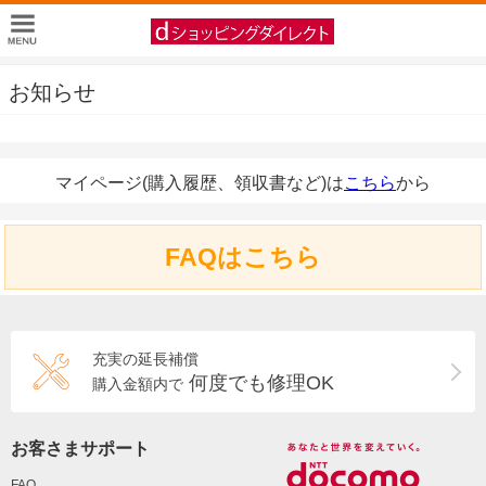
お知らせ
マイページ(購入履歴、領収書など)は
こちら
から
FAQはこちら
充実の延長補償
何度でも修理OK
購入金額内で
お客さまサポート
FAQ