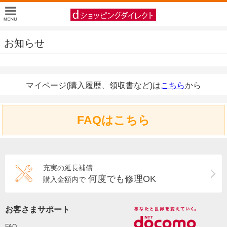
お知らせ
マイページ(購入履歴、領収書など)は
こちら
から
FAQはこちら
充実の延長補償
何度でも修理OK
購入金額内で
お客さまサポート
FAQ