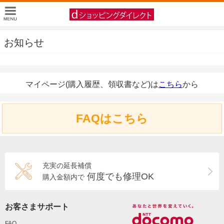
お知らせ
マイページ(購入履歴、領収書など)は
こちら
から
FAQはこちら
充実の延長補償
何度でも修理OK
購入金額内で
お客さまサポート
FAQ