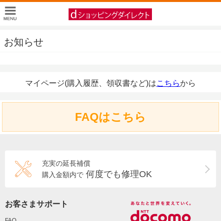
お知らせ
マイページ(購入履歴、領収書など)は
こちら
から
FAQはこちら
充実の延長補償
何度でも修理OK
購入金額内で
お客さまサポート
FAQ