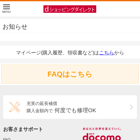
お知らせ
マイページ(購入履歴、領収書など)は
こちら
から
FAQはこちら
充実の延長補償
何度でも修理OK
購入金額内で
お客さまサポート
FAQ