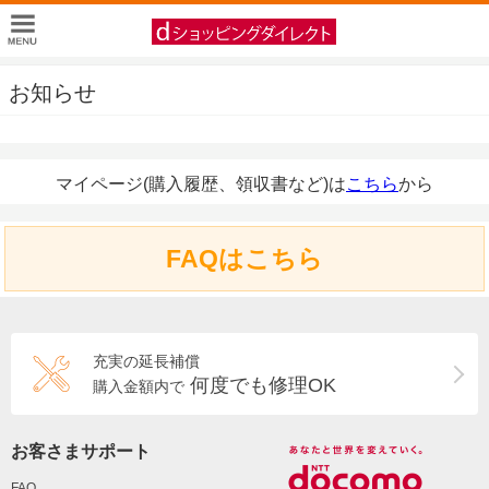
お知らせ
マイページ(購入履歴、領収書など)は
こちら
から
FAQはこちら
充実の延長補償
何度でも修理OK
購入金額内で
お客さまサポート
FAQ