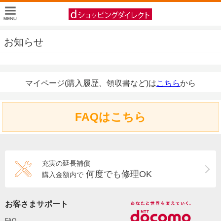
お知らせ
マイページ(購入履歴、領収書など)は
こちら
から
FAQはこちら
充実の延長補償
何度でも修理OK
購入金額内で
お客さまサポート
FAQ