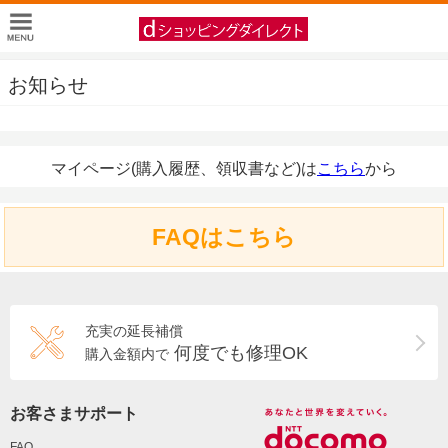
お知らせ
マイページ(購入履歴、領収書など)は
こちら
から
FAQはこちら
充実の延長補償
何度でも修理OK
購入金額内で
お客さまサポート
FAQ