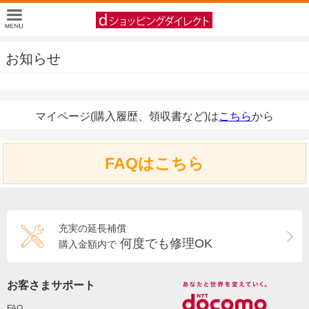
お知らせ
マイページ(購入履歴、領収書など)は
こちら
から
FAQはこちら
充実の延長補償
何度でも修理OK
購入金額内で
お客さまサポート
FAQ