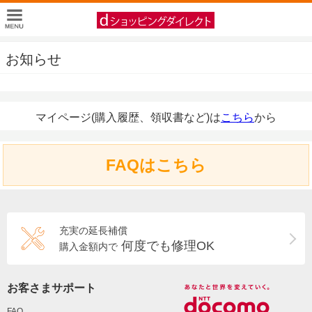
お知らせ
マイページ(購入履歴、領収書など)は
こちら
から
FAQはこちら
充実の延長補償
何度でも修理OK
購入金額内で
お客さまサポート
FAQ