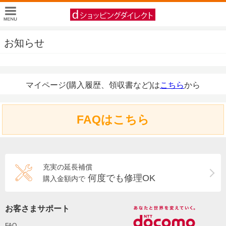
お知らせ
マイページ(購入履歴、領収書など)は
こちら
から
FAQはこちら
充実の延長補償
何度でも修理OK
購入金額内で
お客さまサポート
FAQ