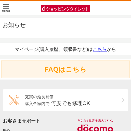
お知らせ
マイページ(購入履歴、領収書など)は
こちら
から
FAQはこちら
充実の延長補償
何度でも修理OK
購入金額内で
お客さまサポート
FAQ