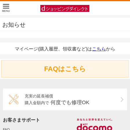
お知らせ
マイページ(購入履歴、領収書など)は
こちら
から
FAQはこちら
充実の延長補償
何度でも修理OK
購入金額内で
お客さまサポート
FAQ