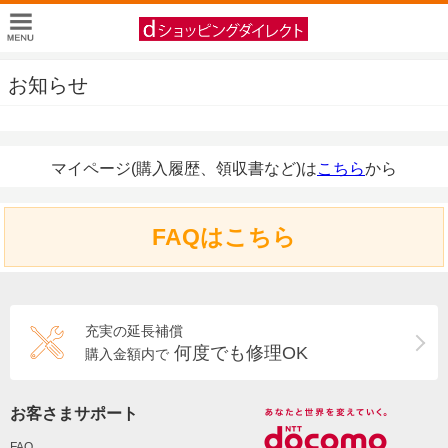
お知らせ
マイページ(購入履歴、領収書など)は
こちら
から
FAQはこちら
充実の延長補償
何度でも修理OK
購入金額内で
お客さまサポート
FAQ