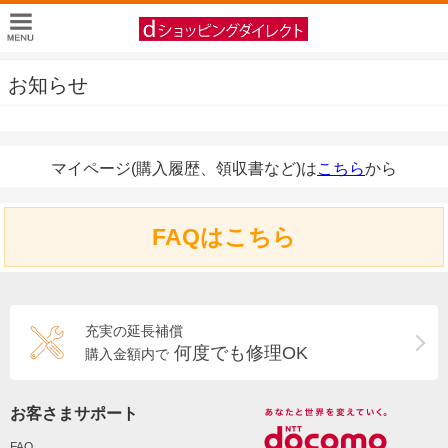
お知らせ
マイページ(購入履歴、領収書など)は
こちら
から
FAQはこちら
充実の延長補償
何度でも修理OK
購入金額内で
お客さまサポート
FAQ