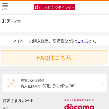
お知らせ
マイページ(購入履歴、領収書など)は
こちら
から
FAQはこちら
充実の延長補償
何度でも修理OK
購入金額内で
お客さまサポート
FAQ