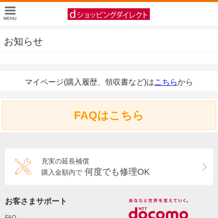
お知らせ
マイページ(購入履歴、領収書など)は
こちら
から
FAQはこちら
充実の延長補償
何度でも修理OK
購入金額内で
お客さまサポート
FAQ