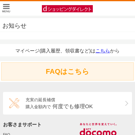
お知らせ
マイページ(購入履歴、領収書など)は
こちら
から
FAQはこちら
充実の延長補償
何度でも修理OK
購入金額内で
お客さまサポート
FAQ