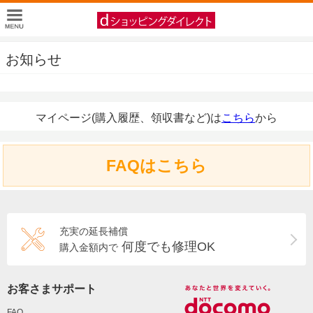
お知らせ
マイページ(購入履歴、領収書など)は
こちら
から
FAQはこちら
充実の延長補償
何度でも修理OK
購入金額内で
お客さまサポート
FAQ