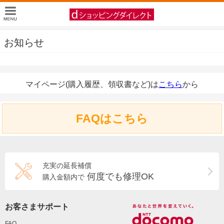
お知らせ
マイページ(購入履歴、領収書など)は
こちら
から
FAQはこちら
充実の延長補償
何度でも修理OK
購入金額内で
お客さまサポート
FAQ