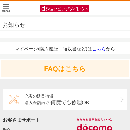
お知らせ
マイページ(購入履歴、領収書など)は
こちら
から
FAQはこちら
充実の延長補償
何度でも修理OK
購入金額内で
お客さまサポート
FAQ