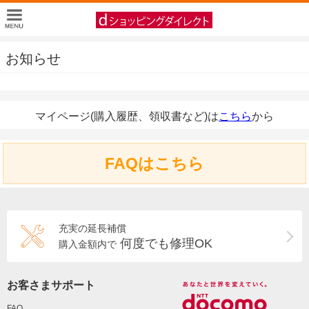
お知らせ
マイページ(購入履歴、領収書など)は
こちら
から
FAQはこちら
充実の延長補償
何度でも修理OK
購入金額内で
お客さまサポート
FAQ